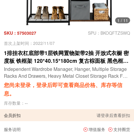
1
/
11
SKU：57503027
SPU：BKOQFTZSWQ
首次上架时间：2022/11/07
1排挂衣杠底部带1层铁网置物架带2抽 开放式衣橱 密
度板 铁框架 120*40.15*180cm 复古棕面板 黑色框架
N001
Independent Wardrobe Manager, Hanger, Multiple Storage
Racks And Drawers, Heavy Metal Closet Storage Rack For
Bedroom -Black Vingtage Walnut
您尚未登录，登录后即可查看商品价格、库存等信
息。
库存数量：
--
会员折扣
请
登录
后查看折扣
服务说明
增值服务
支持圈货