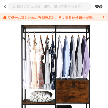
登录
赛盈平台部分商品含有相关成分元素，请各位分销商需提前了解产品材质情况，并针对其做好相关的风险把控，以免造成不必要的损失。 *美国加州65法案进一步规定了对于仅包含致癌物质，仅包含致生殖毒性物质，同时包含致癌物质和致生殖毒性物质，亦或是包含某一物质即为致癌物质又为致生殖毒性物质的产品的警示标语要求。 *新法案提供的警示标语修订并不是强制实施的，其只是避免昂贵诉讼的一种有效的方法。只要企业在保证其使用的另外的警示标语是“清晰和合理”并符合加州65法案要求的，那也是可以被接受的。*请充分了解第三方销售平台对商品上架规要求，并根据对应平台规则调整相关商品信息后进行上架，以免造成您不必要损失。 汽配产品上架注意事项： 不同第三方平台对于适配车型等信息的填写要求各有不同。例如：亚马逊明确禁止在产品标题、卖点和描述中直接使用适配车型的年份、品牌和型号信息；请您仔细研究并熟悉所销售平台关于汽配产品上架销售的具体规则，如果因上架的汽配产品信息填写不符合所销售平台要求，产生违规/侵权等问题所造成的损失需您自行承担。