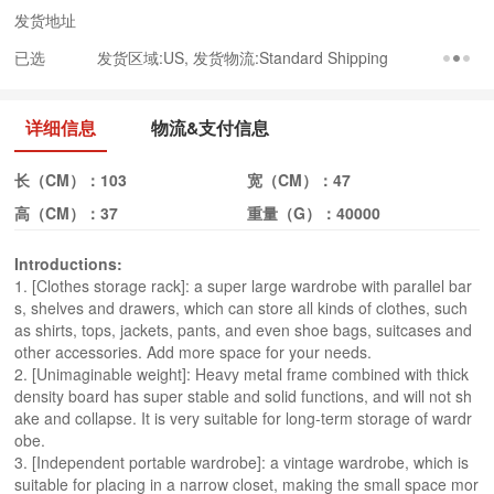
发货地址
已选
发货区域:US, 发货物流:Standard Shipping
详细信息
物流&支付信息
长（CM）：
103
宽（CM）：
47
高（CM）：
37
重量（G）：
40000
Introductions:
1. [Clothes storage rack]: a super large wardrobe with parallel bar
s, shelves and drawers, which can store all kinds of clothes, such
as shirts, tops, jackets, pants, and even shoe bags, suitcases and
other accessories. Add more space for your needs.
2. [Unimaginable weight]: Heavy metal frame combined with thick
density board has super stable and solid functions, and will not sh
ake and collapse. It is very suitable for long-term storage of wardr
obe.
3. [Independent portable wardrobe]: a vintage wardrobe, which is
suitable for placing in a narrow closet, making the small space mor