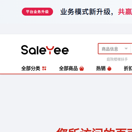
庭院楼梯扶手
风扇
编藤套
全部分类
全部商品
热销
折