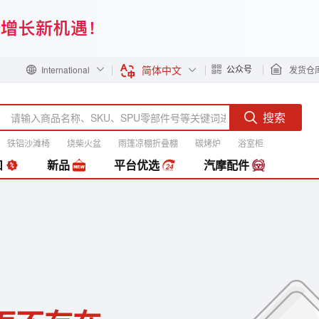
简体中文
公众号
International
发货仓
搜索
铁铝沙滩椅
烧柴火盆
雨篷凉棚折叠棚
碳烤炉
浴室柜
装
扣
新品
平台优选
汽摩配件