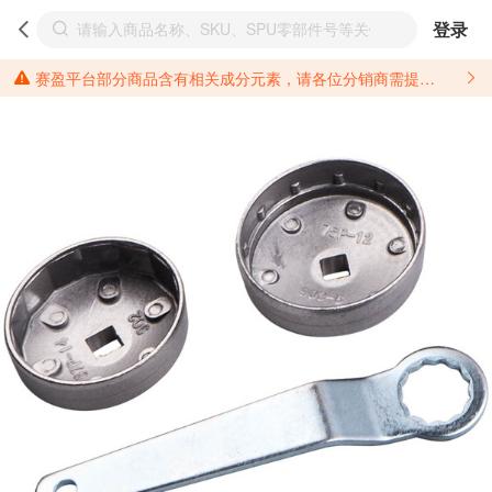
登录
赛盈平台部分商品含有相关成分元素，请各位分销商需提前了解产品材质情况，并针对其做好相关的风险把控，以免造成不必要的损失。 *美国加州65法案进一步规定了对于仅包含致癌物质，仅包含致生殖毒性物质，同时包含致癌物质和致生殖毒性物质，亦或是包含某一物质即为致癌物质又为致生殖毒性物质的产品的警示标语要求。 *新法案提供的警示标语修订并不是强制实施的，其只是避免昂贵诉讼的一种有效的方法。只要企业在保证其使用的另外的警示标语是“清晰和合理”并符合加州65法案要求的，那也是可以被接受的。*请充分了解第三方销售平台对商品上架规要求，并根据对应平台规则调整相关商品信息后进行上架，以免造成您不必要损失。 汽配产品上架注意事项： 不同第三方平台对于适配车型等信息的填写要求各有不同。例如：亚马逊明确禁止在产品标题、卖点和描述中直接使用适配车型的年份、品牌和型号信息；请您仔细研究并熟悉所销售平台关于汽配产品上架销售的具体规则，如果因上架的汽配产品信息填写不符合所销售平台要求，产生违规/侵权等问题所造成的损失需您自行承担。