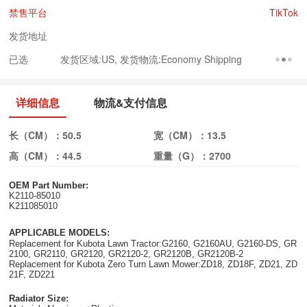
禁售平台
TikTok
发货地址
已选
发货区域:US, 发货物流:Economy Shipping
详细信息
物流&支付信息
长（CM）：
50.5
宽（CM）：
13.5
高（CM）：
44.5
重量（G）：
2700
OEM Part Number:
K2110-85010
K211085010
APPLICABLE MODELS:
Replacement for Kubota Lawn Tractor:G2160, G2160AU, G2160-DS, GR
2100, GR2110, GR2120, GR2120-2, GR2120B, GR2120B-2
Replacement for Kubota Zero Turn Lawn Mower:ZD18, ZD18F, ZD21, ZD
21F, ZD221
Radiator Size: