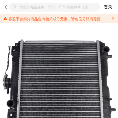
登录
赛盈平台部分商品含有相关成分元素，请各位分销商需提前了解产品材质情况，并针对其做好相关的风险把控，以免造成不必要的损失。 *美国加州65法案进一步规定了对于仅包含致癌物质，仅包含致生殖毒性物质，同时包含致癌物质和致生殖毒性物质，亦或是包含某一物质即为致癌物质又为致生殖毒性物质的产品的警示标语要求。 *新法案提供的警示标语修订并不是强制实施的，其只是避免昂贵诉讼的一种有效的方法。只要企业在保证其使用的另外的警示标语是“清晰和合理”并符合加州65法案要求的，那也是可以被接受的。*请充分了解第三方销售平台对商品上架规要求，并根据对应平台规则调整相关商品信息后进行上架，以免造成您不必要损失。 汽配产品上架注意事项： 不同第三方平台对于适配车型等信息的填写要求各有不同。例如：亚马逊明确禁止在产品标题、卖点和描述中直接使用适配车型的年份、品牌和型号信息；请您仔细研究并熟悉所销售平台关于汽配产品上架销售的具体规则，如果因上架的汽配产品信息填写不符合所销售平台要求，产生违规/侵权等问题所造成的损失需您自行承担。