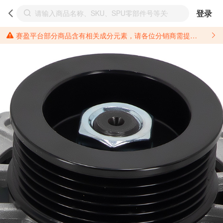
登录
赛盈平台部分商品含有相关成分元素，请各位分销商需提前了解产品材质情况，并针对其做好相关的风险把控，以免造成不必要的损失。 *美国加州65法案进一步规定了对于仅包含致癌物质，仅包含致生殖毒性物质，同时包含致癌物质和致生殖毒性物质，亦或是包含某一物质即为致癌物质又为致生殖毒性物质的产品的警示标语要求。 *新法案提供的警示标语修订并不是强制实施的，其只是避免昂贵诉讼的一种有效的方法。只要企业在保证其使用的另外的警示标语是“清晰和合理”并符合加州65法案要求的，那也是可以被接受的。*请充分了解第三方销售平台对商品上架规要求，并根据对应平台规则调整相关商品信息后进行上架，以免造成您不必要损失。 汽配产品上架注意事项： 不同第三方平台对于适配车型等信息的填写要求各有不同。例如：亚马逊明确禁止在产品标题、卖点和描述中直接使用适配车型的年份、品牌和型号信息；请您仔细研究并熟悉所销售平台关于汽配产品上架销售的具体规则，如果因上架的汽配产品信息填写不符合所销售平台要求，产生违规/侵权等问题所造成的损失需您自行承担。