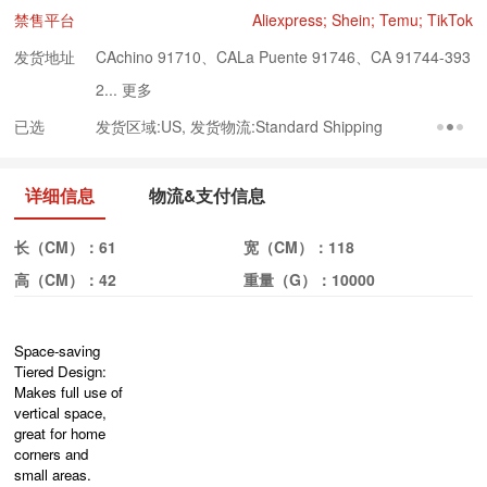
禁售平台
Aliexpress; Shein; Temu; TikTok
发货地址
CAchino 91710、CALa Puente 91746、CA 91744-393
2...
更多
已选
发货区域:US, 发货物流:Standard Shipping
详细信息
物流&支付信息
长（CM）：
61
宽（CM）：
118
高（CM）：
42
重量（G）：
10000
Space-saving
Tiered Design:
Makes full use of
vertical space,
great for home
corners and
small areas.