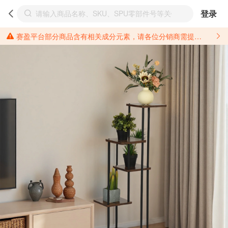
登录
赛盈平台部分商品含有相关成分元素，请各位分销商需提前了解产品材质情况，并针对其做好相关的风险把控，以免造成不必要的损失。 *美国加州65法案进一步规定了对于仅包含致癌物质，仅包含致生殖毒性物质，同时包含致癌物质和致生殖毒性物质，亦或是包含某一物质即为致癌物质又为致生殖毒性物质的产品的警示标语要求。 *新法案提供的警示标语修订并不是强制实施的，其只是避免昂贵诉讼的一种有效的方法。只要企业在保证其使用的另外的警示标语是“清晰和合理”并符合加州65法案要求的，那也是可以被接受的。*请充分了解第三方销售平台对商品上架规要求，并根据对应平台规则调整相关商品信息后进行上架，以免造成您不必要损失。 汽配产品上架注意事项： 不同第三方平台对于适配车型等信息的填写要求各有不同。例如：亚马逊明确禁止在产品标题、卖点和描述中直接使用适配车型的年份、品牌和型号信息；请您仔细研究并熟悉所销售平台关于汽配产品上架销售的具体规则，如果因上架的汽配产品信息填写不符合所销售平台要求，产生违规/侵权等问题所造成的损失需您自行承担。