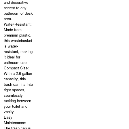
and decorative
accent to any
bathroom or desk
area.
Water-Resistant:
Made from
premium plastic,
this wastebasket
is water-
resistant, making
it ideal for
bathroom use.
Compact Size:
With a 2.6-gallon
capacity, this
trash can fits into
tight spaces,
seamlessly
tucking between
your toilet and
vanity.
Easy
Maintenance:
The trash can is