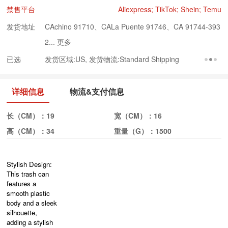
禁售平台
Aliexpress; TikTok; Shein; Temu
发货地址
CAchino 91710、CALa Puente 91746、CA 91744-393
2...
更多
已选
发货区域:US, 发货物流:Standard Shipping
详细信息
物流&支付信息
长（CM）：
19
宽（CM）：
16
高（CM）：
34
重量（G）：
1500
Stylish Design:
This trash can
features a
smooth plastic
body and a sleek
silhouette,
adding a stylish