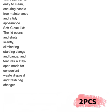
easy to clean,
ensuring hassle-
free maintenance
and a tidy
appearance.
Soft-Close Lid:
The lid opens
and shuts
silently,
eliminating
startling clangs
and bangs, and
features a stay-
open mode for
convenient
waste disposal
and trash bag
changes.