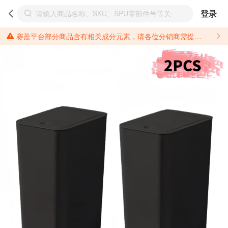
登录
赛盈平台部分商品含有相关成分元素，请各位分销商需提前了解产品材质情况，并针对其做好相关的风险把控，以免造成不必要的损失。 *美国加州65法案进一步规定了对于仅包含致癌物质，仅包含致生殖毒性物质，同时包含致癌物质和致生殖毒性物质，亦或是包含某一物质即为致癌物质又为致生殖毒性物质的产品的警示标语要求。 *新法案提供的警示标语修订并不是强制实施的，其只是避免昂贵诉讼的一种有效的方法。只要企业在保证其使用的另外的警示标语是“清晰和合理”并符合加州65法案要求的，那也是可以被接受的。*请充分了解第三方销售平台对商品上架规要求，并根据对应平台规则调整相关商品信息后进行上架，以免造成您不必要损失。 汽配产品上架注意事项： 不同第三方平台对于适配车型等信息的填写要求各有不同。例如：亚马逊明确禁止在产品标题、卖点和描述中直接使用适配车型的年份、品牌和型号信息；请您仔细研究并熟悉所销售平台关于汽配产品上架销售的具体规则，如果因上架的汽配产品信息填写不符合所销售平台要求，产生违规/侵权等问题所造成的损失需您自行承担。