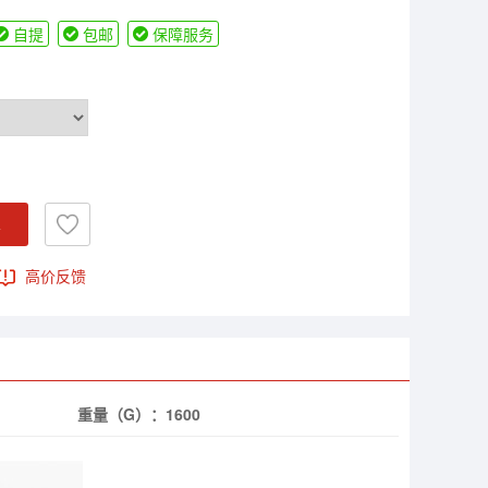
自提
包邮
保障服务
车
高价反馈
重量（G）：
1600