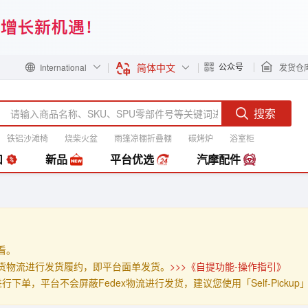
简体中文
公众号
International
发货仓
搜索
铁铝沙滩椅
烧柴火盆
雨篷凉棚折叠棚
碳烤炉
浴室柜
装
扣
新品
平台优选
汽摩配件
查看。
」的发货物流进行发货履约，即平台面单发货。
>>>《自提功能-操作指引》
p」进行下单，平台不会屏蔽Fedex物流进行发货，建议您使用「Self-Pick