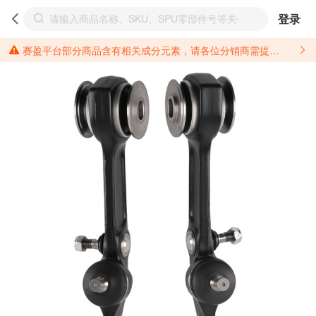
登录
赛盈平台部分商品含有相关成分元素，请各位分销商需提前了解产品材质情况，并针对其做好相关的风险把控，以免造成不必要的损失。 *美国加州65法案进一步规定了对于仅包含致癌物质，仅包含致生殖毒性物质，同时包含致癌物质和致生殖毒性物质，亦或是包含某一物质即为致癌物质又为致生殖毒性物质的产品的警示标语要求。 *新法案提供的警示标语修订并不是强制实施的，其只是避免昂贵诉讼的一种有效的方法。只要企业在保证其使用的另外的警示标语是“清晰和合理”并符合加州65法案要求的，那也是可以被接受的。*请充分了解第三方销售平台对商品上架规要求，并根据对应平台规则调整相关商品信息后进行上架，以免造成您不必要损失。 汽配产品上架注意事项： 不同第三方平台对于适配车型等信息的填写要求各有不同。例如：亚马逊明确禁止在产品标题、卖点和描述中直接使用适配车型的年份、品牌和型号信息；请您仔细研究并熟悉所销售平台关于汽配产品上架销售的具体规则，如果因上架的汽配产品信息填写不符合所销售平台要求，产生违规/侵权等问题所造成的损失需您自行承担。