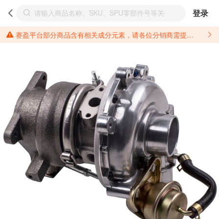
登录
赛盈平台部分商品含有相关成分元素，请各位分销商需提前了解产品材质情况，并针对其做好相关的风险把控，以免造成不必要的损失。 *美国加州65法案进一步规定了对于仅包含致癌物质，仅包含致生殖毒性物质，同时包含致癌物质和致生殖毒性物质，亦或是包含某一物质即为致癌物质又为致生殖毒性物质的产品的警示标语要求。 *新法案提供的警示标语修订并不是强制实施的，其只是避免昂贵诉讼的一种有效的方法。只要企业在保证其使用的另外的警示标语是“清晰和合理”并符合加州65法案要求的，那也是可以被接受的。*请充分了解第三方销售平台对商品上架规要求，并根据对应平台规则调整相关商品信息后进行上架，以免造成您不必要损失。 汽配产品上架注意事项： 不同第三方平台对于适配车型等信息的填写要求各有不同。例如：亚马逊明确禁止在产品标题、卖点和描述中直接使用适配车型的年份、品牌和型号信息；请您仔细研究并熟悉所销售平台关于汽配产品上架销售的具体规则，如果因上架的汽配产品信息填写不符合所销售平台要求，产生违规/侵权等问题所造成的损失需您自行承担。