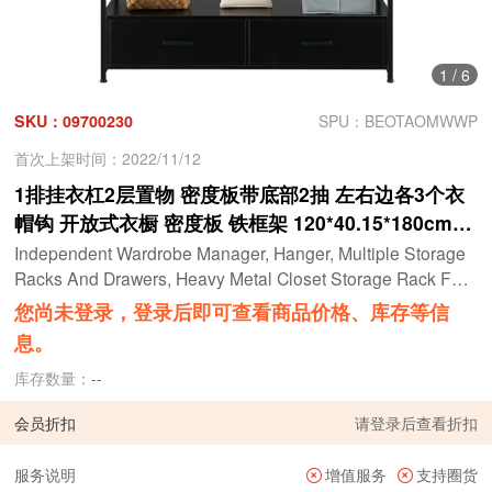
1
/
6
SKU：09700230
SPU：BEOTAOMWWP
首次上架时间：2022/11/12
1排挂衣杠2层置物 密度板带底部2抽 左右边各3个衣
帽钩 开放式衣橱 密度板 铁框架 120*40.15*180cm
黑色面板 黑色框架 N001
Independent Wardrobe Manager, Hanger, Multiple Storage
Racks And Drawers, Heavy Metal Closet Storage Rack For
Bedroom-Black
您尚未登录，登录后即可查看商品价格、库存等信
息。
库存数量：
--
会员折扣
请
登录
后查看折扣
服务说明
增值服务
支持圈货