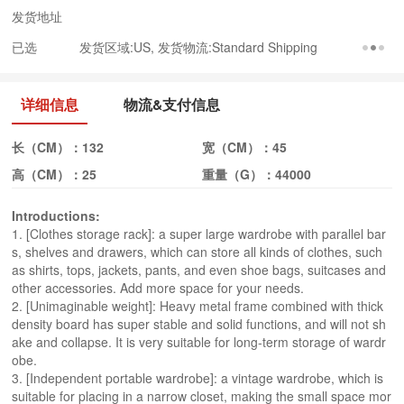
发货地址
已选
发货区域:US, 发货物流:Standard Shipping
详细信息
物流&支付信息
长（CM）：
132
宽（CM）：
45
高（CM）：
25
重量（G）：
44000
Introductions:
1. [Clothes storage rack]: a super large wardrobe with parallel bar
s, shelves and drawers, which can store all kinds of clothes, such
as shirts, tops, jackets, pants, and even shoe bags, suitcases and
other accessories. Add more space for your needs.
2. [Unimaginable weight]: Heavy metal frame combined with thick
density board has super stable and solid functions, and will not sh
ake and collapse. It is very suitable for long-term storage of wardr
obe.
3. [Independent portable wardrobe]: a vintage wardrobe, which is
suitable for placing in a narrow closet, making the small space mor