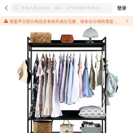
登录
赛盈平台部分商品含有相关成分元素，请各位分销商需提前了解产品材质情况，并针对其做好相关的风险把控，以免造成不必要的损失。 *美国加州65法案进一步规定了对于仅包含致癌物质，仅包含致生殖毒性物质，同时包含致癌物质和致生殖毒性物质，亦或是包含某一物质即为致癌物质又为致生殖毒性物质的产品的警示标语要求。 *新法案提供的警示标语修订并不是强制实施的，其只是避免昂贵诉讼的一种有效的方法。只要企业在保证其使用的另外的警示标语是“清晰和合理”并符合加州65法案要求的，那也是可以被接受的。*请充分了解第三方销售平台对商品上架规要求，并根据对应平台规则调整相关商品信息后进行上架，以免造成您不必要损失。 汽配产品上架注意事项： 不同第三方平台对于适配车型等信息的填写要求各有不同。例如：亚马逊明确禁止在产品标题、卖点和描述中直接使用适配车型的年份、品牌和型号信息；请您仔细研究并熟悉所销售平台关于汽配产品上架销售的具体规则，如果因上架的汽配产品信息填写不符合所销售平台要求，产生违规/侵权等问题所造成的损失需您自行承担。