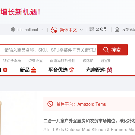
简体中文
公众号
International
发货仓
搜索
铁铝沙滩椅
烧柴火盆
雨篷凉棚折叠棚
碳烤炉
浴室柜
装
扣
新品
平台优选
汽摩配件
禁售平台：Amazon; Temu
二合一儿童户外泥厨房和农贸市场摊位，碳化冷杉
2-in-1 Kids Outdoor Mud Kitchen & Farmers Ma