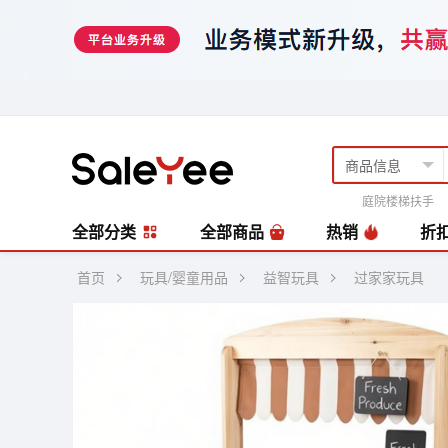
庭院楼梯扶手
风扇
编藤套
全部分类
全部商品
热销
折
首页
玩具/婴童用品
益智玩具
过家家玩具