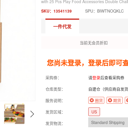
with 25 Pcs Play Food Accessories Double Chal
SKU：13541139
SPU：BIWTNOQKLC
一件代发
当前无会员折扣
您尚未登录，登录后即可
采购劵：
请
登录
后查看采购券
仓库类型：
自建仓（供应商自发
服务说明：
圈货
期货
发货区域：
US
发货物流：