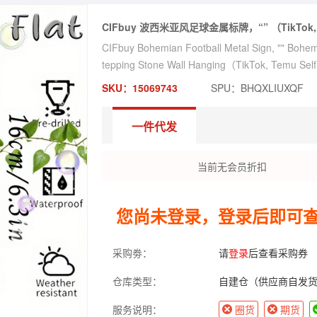
CIFbuy 波西米亚风足球金属标牌，“” （TikTok,
CIFbuy Bohemian Football Metal Sign, "" Bohemi
tepping Stone Wall Hanging（TikTok, Temu Self
SKU：15069743
SPU：BHQXLIUXQF
一件代发
当前无会员折扣
您尚未登录，登录后即可
采购劵：
请
登录
后查看采购券
仓库类型：
自建仓（供应商自发
服务说明：
圈货
期货