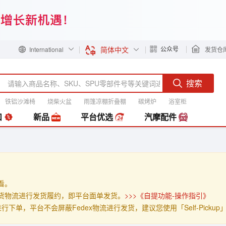
简体中文
公众号
International
发货仓
搜索
铁铝沙滩椅
烧柴火盆
雨篷凉棚折叠棚
碳烤炉
浴室柜
装
扣
新品
平台优选
汽摩配件
查看。
」的发货物流进行发货履约，即平台面单发货。
>>>《自提功能-操作指引》
p」进行下单，平台不会屏蔽Fedex物流进行发货，建议您使用「Self-Pick