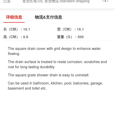
已选
发货区域:US, 发货物流:Standard Shipping
详细信息
物流&支付信息
长（CM）：
16.1
宽（CM）：
16.1
高（CM）：
6.9
重量（G）：
500
The square drain cover with grid design to enhance water
flowing.
The drain surface is treated to resist corrosion, scratches and
rust for long-lasting durability.
The square grate shower drain is easy to uninstall.
Can be used in bathroom, kitchen, pool, balconies, garage,
basement and toilet etc.