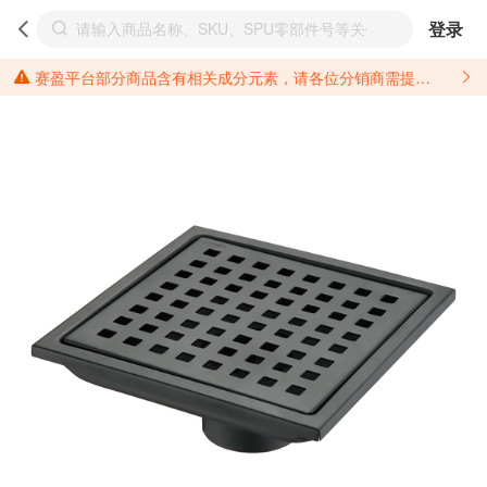
登录
赛盈平台部分商品含有相关成分元素，请各位分销商需提前了解产品材质情况，并针对其做好相关的风险把控，以免造成不必要的损失。 *美国加州65法案进一步规定了对于仅包含致癌物质，仅包含致生殖毒性物质，同时包含致癌物质和致生殖毒性物质，亦或是包含某一物质即为致癌物质又为致生殖毒性物质的产品的警示标语要求。 *新法案提供的警示标语修订并不是强制实施的，其只是避免昂贵诉讼的一种有效的方法。只要企业在保证其使用的另外的警示标语是“清晰和合理”并符合加州65法案要求的，那也是可以被接受的。*请充分了解第三方销售平台对商品上架规要求，并根据对应平台规则调整相关商品信息后进行上架，以免造成您不必要损失。 汽配产品上架注意事项： 不同第三方平台对于适配车型等信息的填写要求各有不同。例如：亚马逊明确禁止在产品标题、卖点和描述中直接使用适配车型的年份、品牌和型号信息；请您仔细研究并熟悉所销售平台关于汽配产品上架销售的具体规则，如果因上架的汽配产品信息填写不符合所销售平台要求，产生违规/侵权等问题所造成的损失需您自行承担。