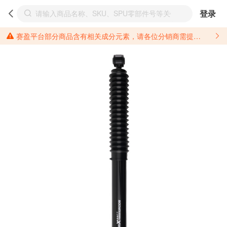
登录
赛盈平台部分商品含有相关成分元素，请各位分销商需提前了解产品材质情况，并针对其做好相关的风险把控，以免造成不必要的损失。 *美国加州65法案进一步规定了对于仅包含致癌物质，仅包含致生殖毒性物质，同时包含致癌物质和致生殖毒性物质，亦或是包含某一物质即为致癌物质又为致生殖毒性物质的产品的警示标语要求。 *新法案提供的警示标语修订并不是强制实施的，其只是避免昂贵诉讼的一种有效的方法。只要企业在保证其使用的另外的警示标语是“清晰和合理”并符合加州65法案要求的，那也是可以被接受的。*请充分了解第三方销售平台对商品上架规要求，并根据对应平台规则调整相关商品信息后进行上架，以免造成您不必要损失。 汽配产品上架注意事项： 不同第三方平台对于适配车型等信息的填写要求各有不同。例如：亚马逊明确禁止在产品标题、卖点和描述中直接使用适配车型的年份、品牌和型号信息；请您仔细研究并熟悉所销售平台关于汽配产品上架销售的具体规则，如果因上架的汽配产品信息填写不符合所销售平台要求，产生违规/侵权等问题所造成的损失需您自行承担。