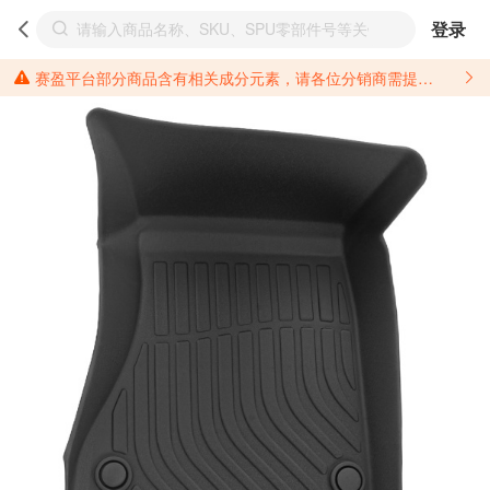
登录
赛盈平台部分商品含有相关成分元素，请各位分销商需提前了解产品材质情况，并针对其做好相关的风险把控，以免造成不必要的损失。 *美国加州65法案进一步规定了对于仅包含致癌物质，仅包含致生殖毒性物质，同时包含致癌物质和致生殖毒性物质，亦或是包含某一物质即为致癌物质又为致生殖毒性物质的产品的警示标语要求。 *新法案提供的警示标语修订并不是强制实施的，其只是避免昂贵诉讼的一种有效的方法。只要企业在保证其使用的另外的警示标语是“清晰和合理”并符合加州65法案要求的，那也是可以被接受的。*请充分了解第三方销售平台对商品上架规要求，并根据对应平台规则调整相关商品信息后进行上架，以免造成您不必要损失。 汽配产品上架注意事项： 不同第三方平台对于适配车型等信息的填写要求各有不同。例如：亚马逊明确禁止在产品标题、卖点和描述中直接使用适配车型的年份、品牌和型号信息；请您仔细研究并熟悉所销售平台关于汽配产品上架销售的具体规则，如果因上架的汽配产品信息填写不符合所销售平台要求，产生违规/侵权等问题所造成的损失需您自行承担。