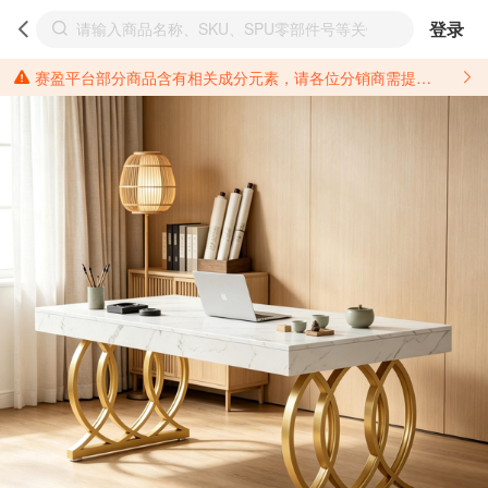
登录
赛盈平台部分商品含有相关成分元素，请各位分销商需提前了解产品材质情况，并针对其做好相关的风险把控，以免造成不必要的损失。 *美国加州65法案进一步规定了对于仅包含致癌物质，仅包含致生殖毒性物质，同时包含致癌物质和致生殖毒性物质，亦或是包含某一物质即为致癌物质又为致生殖毒性物质的产品的警示标语要求。 *新法案提供的警示标语修订并不是强制实施的，其只是避免昂贵诉讼的一种有效的方法。只要企业在保证其使用的另外的警示标语是“清晰和合理”并符合加州65法案要求的，那也是可以被接受的。*请充分了解第三方销售平台对商品上架规要求，并根据对应平台规则调整相关商品信息后进行上架，以免造成您不必要损失。 汽配产品上架注意事项： 不同第三方平台对于适配车型等信息的填写要求各有不同。例如：亚马逊明确禁止在产品标题、卖点和描述中直接使用适配车型的年份、品牌和型号信息；请您仔细研究并熟悉所销售平台关于汽配产品上架销售的具体规则，如果因上架的汽配产品信息填写不符合所销售平台要求，产生违规/侵权等问题所造成的损失需您自行承担。