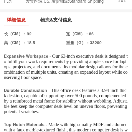
已选
发货区域:US, 发货物流:Standard Shipping
详细信息
物流&支付信息
长（CM）：
92
宽（CM）：
86
高（CM）：
18.5
重量（G）：
33200
Expansive Workspace
- Our 63-inch executive desk is designed t
o fulfill your work requirements by providing ample space for lapt
ops, projectors, and documents. Its modular design allows for the c
ombination of multiple units, creating an expanded layout while co
nserving floor space.
Durable Construction
- This office desk features a 3.94-inch thic
k desktop, capable of supporting over 500 pounds, complemented
by a reinforced metal frame for stability without wobbling. Adjusta
ble feet keep the computer desk level on uneven floors, preventing
potential scratches.
Top-Notch Materials
- Made with high-quality MDF and adorned
with a faux marble-textured finish, this modern computer desk is w