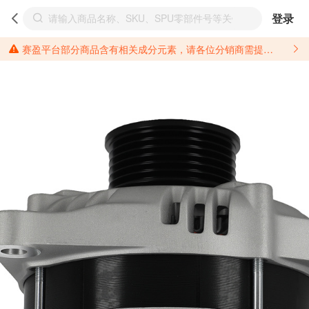
登录
赛盈平台部分商品含有相关成分元素，请各位分销商需提前了解产品材质情况，并针对其做好相关的风险把控，以免造成不必要的损失。 *美国加州65法案进一步规定了对于仅包含致癌物质，仅包含致生殖毒性物质，同时包含致癌物质和致生殖毒性物质，亦或是包含某一物质即为致癌物质又为致生殖毒性物质的产品的警示标语要求。 *新法案提供的警示标语修订并不是强制实施的，其只是避免昂贵诉讼的一种有效的方法。只要企业在保证其使用的另外的警示标语是“清晰和合理”并符合加州65法案要求的，那也是可以被接受的。*请充分了解第三方销售平台对商品上架规要求，并根据对应平台规则调整相关商品信息后进行上架，以免造成您不必要损失。 汽配产品上架注意事项： 不同第三方平台对于适配车型等信息的填写要求各有不同。例如：亚马逊明确禁止在产品标题、卖点和描述中直接使用适配车型的年份、品牌和型号信息；请您仔细研究并熟悉所销售平台关于汽配产品上架销售的具体规则，如果因上架的汽配产品信息填写不符合所销售平台要求，产生违规/侵权等问题所造成的损失需您自行承担。