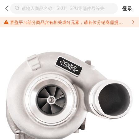
登录
赛盈平台部分商品含有相关成分元素，请各位分销商需提前了解产品材质情况，并针对其做好相关的风险把控，以免造成不必要的损失。 *美国加州65法案进一步规定了对于仅包含致癌物质，仅包含致生殖毒性物质，同时包含致癌物质和致生殖毒性物质，亦或是包含某一物质即为致癌物质又为致生殖毒性物质的产品的警示标语要求。 *新法案提供的警示标语修订并不是强制实施的，其只是避免昂贵诉讼的一种有效的方法。只要企业在保证其使用的另外的警示标语是“清晰和合理”并符合加州65法案要求的，那也是可以被接受的。*请充分了解第三方销售平台对商品上架规要求，并根据对应平台规则调整相关商品信息后进行上架，以免造成您不必要损失。 汽配产品上架注意事项： 不同第三方平台对于适配车型等信息的填写要求各有不同。例如：亚马逊明确禁止在产品标题、卖点和描述中直接使用适配车型的年份、品牌和型号信息；请您仔细研究并熟悉所销售平台关于汽配产品上架销售的具体规则，如果因上架的汽配产品信息填写不符合所销售平台要求，产生违规/侵权等问题所造成的损失需您自行承担。