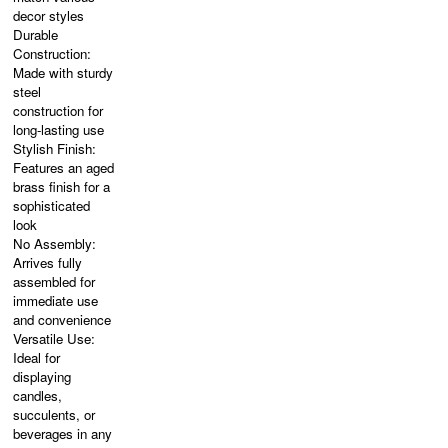
decor styles
Durable
Construction:
Made with sturdy
steel
construction for
long-lasting use
Stylish Finish:
Features an aged
brass finish for a
sophisticated
look
No Assembly:
Arrives fully
assembled for
immediate use
and convenience
Versatile Use:
Ideal for
displaying
candles,
succulents, or
beverages in any