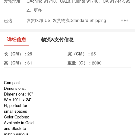
发货地址
CAchino 91710、CALa Puente 91746、CA 91744-393
2...
更多
已选
发货区域:US, 发货物流:Standard Shipping
详细信息
物流&支付信息
长（CM）：
25
宽（CM）：
25
高（CM）：
61
重量（G）：
2000
Compact
Dimensions:
Dimensions: 10"
W x 10" L x 24"
H, perfect for
small spaces
Color Options:
Available in Gold
and Black to
match various