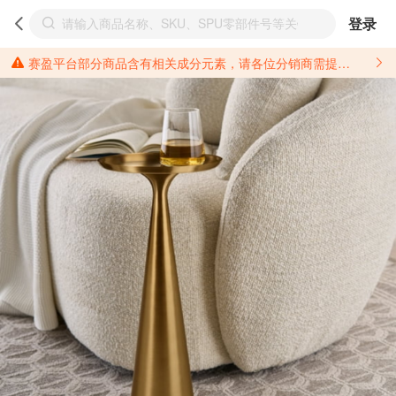
登录
赛盈平台部分商品含有相关成分元素，请各位分销商需提前了解产品材质情况，并针对其做好相关的风险把控，以免造成不必要的损失。 *美国加州65法案进一步规定了对于仅包含致癌物质，仅包含致生殖毒性物质，同时包含致癌物质和致生殖毒性物质，亦或是包含某一物质即为致癌物质又为致生殖毒性物质的产品的警示标语要求。 *新法案提供的警示标语修订并不是强制实施的，其只是避免昂贵诉讼的一种有效的方法。只要企业在保证其使用的另外的警示标语是“清晰和合理”并符合加州65法案要求的，那也是可以被接受的。*请充分了解第三方销售平台对商品上架规要求，并根据对应平台规则调整相关商品信息后进行上架，以免造成您不必要损失。 汽配产品上架注意事项： 不同第三方平台对于适配车型等信息的填写要求各有不同。例如：亚马逊明确禁止在产品标题、卖点和描述中直接使用适配车型的年份、品牌和型号信息；请您仔细研究并熟悉所销售平台关于汽配产品上架销售的具体规则，如果因上架的汽配产品信息填写不符合所销售平台要求，产生违规/侵权等问题所造成的损失需您自行承担。