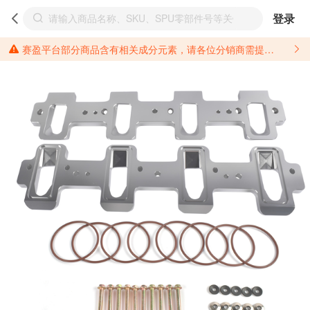
登录
赛盈平台部分商品含有相关成分元素，请各位分销商需提前了解产品材质情况，并针对其做好相关的风险把控，以免造成不必要的损失。 *美国加州65法案进一步规定了对于仅包含致癌物质，仅包含致生殖毒性物质，同时包含致癌物质和致生殖毒性物质，亦或是包含某一物质即为致癌物质又为致生殖毒性物质的产品的警示标语要求。 *新法案提供的警示标语修订并不是强制实施的，其只是避免昂贵诉讼的一种有效的方法。只要企业在保证其使用的另外的警示标语是“清晰和合理”并符合加州65法案要求的，那也是可以被接受的。*请充分了解第三方销售平台对商品上架规要求，并根据对应平台规则调整相关商品信息后进行上架，以免造成您不必要损失。 汽配产品上架注意事项： 不同第三方平台对于适配车型等信息的填写要求各有不同。例如：亚马逊明确禁止在产品标题、卖点和描述中直接使用适配车型的年份、品牌和型号信息；请您仔细研究并熟悉所销售平台关于汽配产品上架销售的具体规则，如果因上架的汽配产品信息填写不符合所销售平台要求，产生违规/侵权等问题所造成的损失需您自行承担。