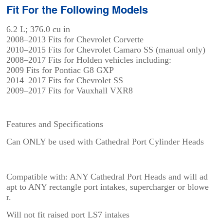
Fit For the Following Models
6.2 L; 376.0 cu in
2008–2013 Fits for Chevrolet Corvette
2010–2015
Fits for
Chevrolet Camaro SS (manual only)
2008–2017
Fits for
Holden vehicles including:
2009
Fits for
Pontiac G8 GXP
2014–2017
Fits for
Chevrolet SS
2009–2017
Fits for
Vauxhall VXR8
Features and Specifications
Can ONLY be used with Cathedral Port Cylinder Heads
Compatible with: ANY Cathedral Port Heads and will ad
apt to ANY rectangle port intakes, supercharger or blowe
r.
Will not fit raised port LS7 intakes