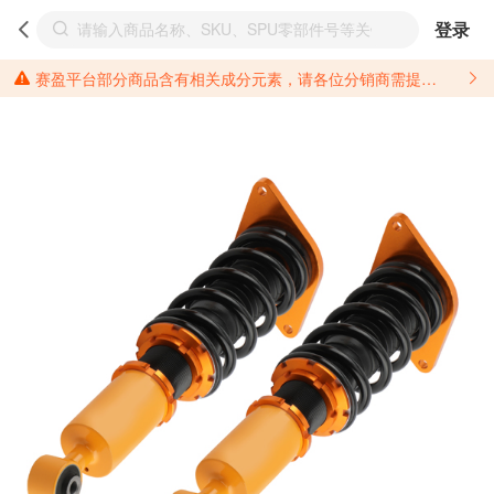
登录
赛盈平台部分商品含有相关成分元素，请各位分销商需提前了解产品材质情况，并针对其做好相关的风险把控，以免造成不必要的损失。 *美国加州65法案进一步规定了对于仅包含致癌物质，仅包含致生殖毒性物质，同时包含致癌物质和致生殖毒性物质，亦或是包含某一物质即为致癌物质又为致生殖毒性物质的产品的警示标语要求。 *新法案提供的警示标语修订并不是强制实施的，其只是避免昂贵诉讼的一种有效的方法。只要企业在保证其使用的另外的警示标语是“清晰和合理”并符合加州65法案要求的，那也是可以被接受的。*请充分了解第三方销售平台对商品上架规要求，并根据对应平台规则调整相关商品信息后进行上架，以免造成您不必要损失。 汽配产品上架注意事项： 不同第三方平台对于适配车型等信息的填写要求各有不同。例如：亚马逊明确禁止在产品标题、卖点和描述中直接使用适配车型的年份、品牌和型号信息；请您仔细研究并熟悉所销售平台关于汽配产品上架销售的具体规则，如果因上架的汽配产品信息填写不符合所销售平台要求，产生违规/侵权等问题所造成的损失需您自行承担。