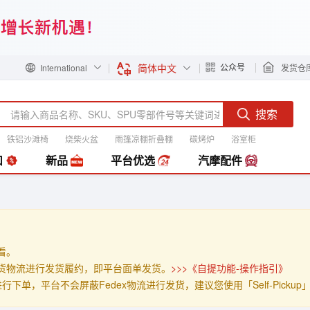
简体中文
公众号
International
发货仓
搜索
铁铝沙滩椅
烧柴火盆
雨篷凉棚折叠棚
碳烤炉
浴室柜
装
扣
新品
平台优选
汽摩配件
查看。
」的发货物流进行发货履约，即平台面单发货。
>>>《自提功能-操作指引》
p」进行下单，平台不会屏蔽Fedex物流进行发货，建议您使用「Self-Pick