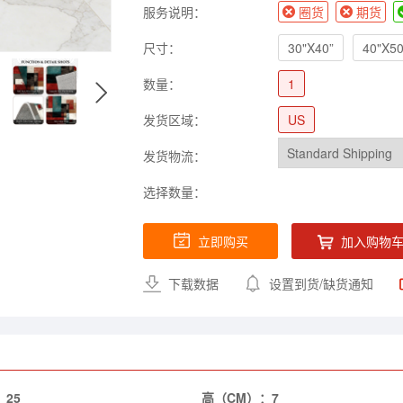
服务说明：
圈货
期货
尺寸：
30"X40”
40"X50
数量：
1
发货区域：
US
发货物流：
选择数量：
立即购买
加入购物
下载数据
设置到货/缺货通知
：
25
高（CM）：
7