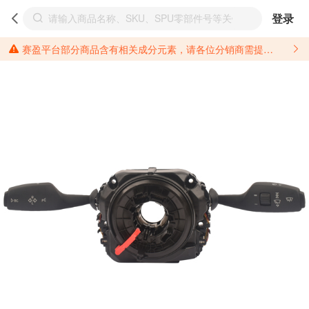
登录
赛盈平台部分商品含有相关成分元素，请各位分销商需提前了解产品材质情况，并针对其做好相关的风险把控，以免造成不必要的损失。 *美国加州65法案进一步规定了对于仅包含致癌物质，仅包含致生殖毒性物质，同时包含致癌物质和致生殖毒性物质，亦或是包含某一物质即为致癌物质又为致生殖毒性物质的产品的警示标语要求。 *新法案提供的警示标语修订并不是强制实施的，其只是避免昂贵诉讼的一种有效的方法。只要企业在保证其使用的另外的警示标语是“清晰和合理”并符合加州65法案要求的，那也是可以被接受的。*请充分了解第三方销售平台对商品上架规要求，并根据对应平台规则调整相关商品信息后进行上架，以免造成您不必要损失。 汽配产品上架注意事项： 不同第三方平台对于适配车型等信息的填写要求各有不同。例如：亚马逊明确禁止在产品标题、卖点和描述中直接使用适配车型的年份、品牌和型号信息；请您仔细研究并熟悉所销售平台关于汽配产品上架销售的具体规则，如果因上架的汽配产品信息填写不符合所销售平台要求，产生违规/侵权等问题所造成的损失需您自行承担。