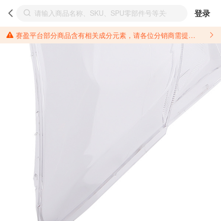
登录
赛盈平台部分商品含有相关成分元素，请各位分销商需提前了解产品材质情况，并针对其做好相关的风险把控，以免造成不必要的损失。 *美国加州65法案进一步规定了对于仅包含致癌物质，仅包含致生殖毒性物质，同时包含致癌物质和致生殖毒性物质，亦或是包含某一物质即为致癌物质又为致生殖毒性物质的产品的警示标语要求。 *新法案提供的警示标语修订并不是强制实施的，其只是避免昂贵诉讼的一种有效的方法。只要企业在保证其使用的另外的警示标语是“清晰和合理”并符合加州65法案要求的，那也是可以被接受的。*请充分了解第三方销售平台对商品上架规要求，并根据对应平台规则调整相关商品信息后进行上架，以免造成您不必要损失。 汽配产品上架注意事项： 不同第三方平台对于适配车型等信息的填写要求各有不同。例如：亚马逊明确禁止在产品标题、卖点和描述中直接使用适配车型的年份、品牌和型号信息；请您仔细研究并熟悉所销售平台关于汽配产品上架销售的具体规则，如果因上架的汽配产品信息填写不符合所销售平台要求，产生违规/侵权等问题所造成的损失需您自行承担。