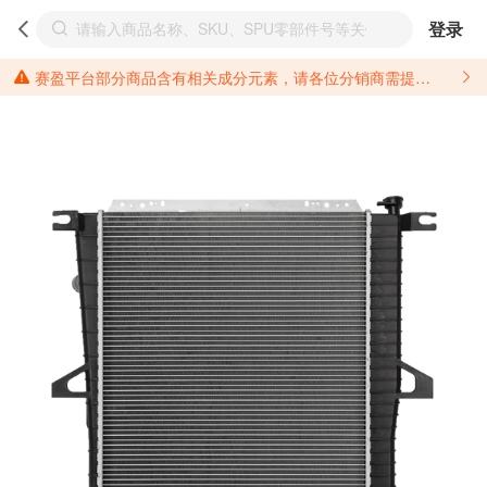
登录
赛盈平台部分商品含有相关成分元素，请各位分销商需提前了解产品材质情况，并针对其做好相关的风险把控，以免造成不必要的损失。 *美国加州65法案进一步规定了对于仅包含致癌物质，仅包含致生殖毒性物质，同时包含致癌物质和致生殖毒性物质，亦或是包含某一物质即为致癌物质又为致生殖毒性物质的产品的警示标语要求。 *新法案提供的警示标语修订并不是强制实施的，其只是避免昂贵诉讼的一种有效的方法。只要企业在保证其使用的另外的警示标语是“清晰和合理”并符合加州65法案要求的，那也是可以被接受的。*请充分了解第三方销售平台对商品上架规要求，并根据对应平台规则调整相关商品信息后进行上架，以免造成您不必要损失。 汽配产品上架注意事项： 不同第三方平台对于适配车型等信息的填写要求各有不同。例如：亚马逊明确禁止在产品标题、卖点和描述中直接使用适配车型的年份、品牌和型号信息；请您仔细研究并熟悉所销售平台关于汽配产品上架销售的具体规则，如果因上架的汽配产品信息填写不符合所销售平台要求，产生违规/侵权等问题所造成的损失需您自行承担。