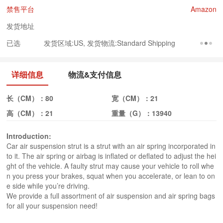
禁售平台
Amazon
发货地址
已选
发货区域:US, 发货物流:Standard Shipping
详细信息
物流&支付信息
长（CM）：
80
宽（CM）：
21
高（CM）：
21
重量（G）：
13940
Introduction:
Car air suspension strut is a strut with an air spring incorporated in
to it. The air spring or airbag is inflated or deflated to adjust the hei
ght of the vehicle. A faulty strut may cause your vehicle to roll whe
n you press your brakes, squat when you accelerate, or lean to on
e side while you’re driving.
We provide a full assortment of air suspension and air spring bags
for all your suspension need!