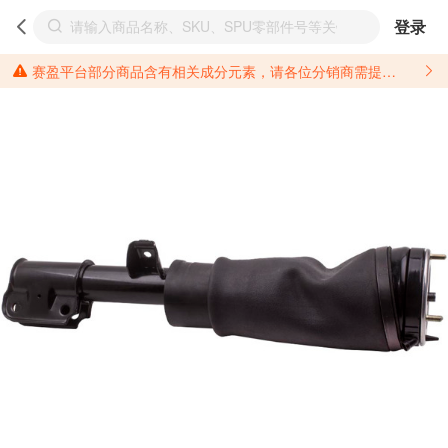
登录
赛盈平台部分商品含有相关成分元素，请各位分销商需提前了解产品材质情况，并针对其做好相关的风险把控，以免造成不必要的损失。 *美国加州65法案进一步规定了对于仅包含致癌物质，仅包含致生殖毒性物质，同时包含致癌物质和致生殖毒性物质，亦或是包含某一物质即为致癌物质又为致生殖毒性物质的产品的警示标语要求。 *新法案提供的警示标语修订并不是强制实施的，其只是避免昂贵诉讼的一种有效的方法。只要企业在保证其使用的另外的警示标语是“清晰和合理”并符合加州65法案要求的，那也是可以被接受的。*请充分了解第三方销售平台对商品上架规要求，并根据对应平台规则调整相关商品信息后进行上架，以免造成您不必要损失。 汽配产品上架注意事项： 不同第三方平台对于适配车型等信息的填写要求各有不同。例如：亚马逊明确禁止在产品标题、卖点和描述中直接使用适配车型的年份、品牌和型号信息；请您仔细研究并熟悉所销售平台关于汽配产品上架销售的具体规则，如果因上架的汽配产品信息填写不符合所销售平台要求，产生违规/侵权等问题所造成的损失需您自行承担。