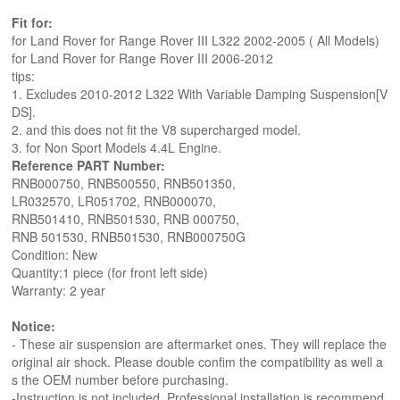
Fit for:
for Land Rover for Range Rover III L322 2002-2005 ( All Models)
for Land Rover for Range Rover III 2006-2012
tips:
1. Excludes 2010-2012 L322 With Variable Damping Suspension[V
DS].
2. and this does not fit the V8 supercharged model.
3. for Non Sport Models 4.4L Engine.
Reference PART Number:
RNB000750, RNB500550, RNB501350,
LR032570, LR051702, RNB000070,
RNB501410, RNB501530, RNB 000750,
RNB 501530, RNB501530, RNB000750G
Condition: New
Quantity:1 piece (for front left side)
Warranty: 2 year
Notice:
- These air suspension are aftermarket ones. They will replace the
original air shock. Please double confim the compatibility as well a
s the OEM number before purchasing.
-Instruction is not included. Professional installation is recommend