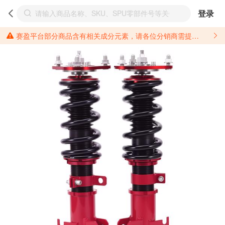
登录
赛盈平台部分商品含有相关成分元素，请各位分销商需提前了解产品材质情况，并针对其做好相关的风险把控，以免造成不必要的损失。 *美国加州65法案进一步规定了对于仅包含致癌物质，仅包含致生殖毒性物质，同时包含致癌物质和致生殖毒性物质，亦或是包含某一物质即为致癌物质又为致生殖毒性物质的产品的警示标语要求。 *新法案提供的警示标语修订并不是强制实施的，其只是避免昂贵诉讼的一种有效的方法。只要企业在保证其使用的另外的警示标语是“清晰和合理”并符合加州65法案要求的，那也是可以被接受的。*请充分了解第三方销售平台对商品上架规要求，并根据对应平台规则调整相关商品信息后进行上架，以免造成您不必要损失。 汽配产品上架注意事项： 不同第三方平台对于适配车型等信息的填写要求各有不同。例如：亚马逊明确禁止在产品标题、卖点和描述中直接使用适配车型的年份、品牌和型号信息；请您仔细研究并熟悉所销售平台关于汽配产品上架销售的具体规则，如果因上架的汽配产品信息填写不符合所销售平台要求，产生违规/侵权等问题所造成的损失需您自行承担。