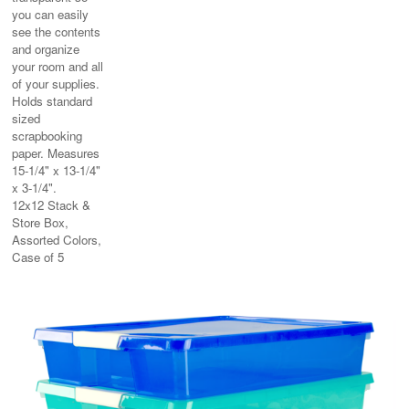
you can easily
see the contents
and organize
your room and all
of your supplies.
Holds standard
sized
scrapbooking
paper. Measures
15-1/4" x 13-1/4"
x 3-1/4".
12x12 Stack &
Store Box,
Assorted Colors,
Case of 5