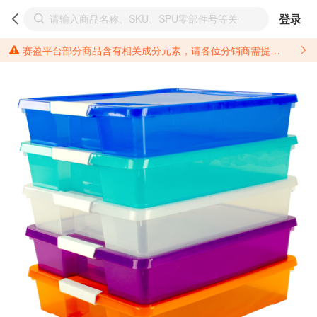
登录
赛盈平台部分商品含有相关成分元素，请各位分销商需提前了解产品材质情况，并针对其做好相关的风险把控，以免造成不必要的损失。 *美国加州65法案进一步规定了对于仅包含致癌物质，仅包含致生殖毒性物质，同时包含致癌物质和致生殖毒性物质，亦或是包含某一物质即为致癌物质又为致生殖毒性物质的产品的警示标语要求。 *新法案提供的警示标语修订并不是强制实施的，其只是避免昂贵诉讼的一种有效的方法。只要企业在保证其使用的另外的警示标语是“清晰和合理”并符合加州65法案要求的，那也是可以被接受的。*请充分了解第三方销售平台对商品上架规要求，并根据对应平台规则调整相关商品信息后进行上架，以免造成您不必要损失。 汽配产品上架注意事项： 不同第三方平台对于适配车型等信息的填写要求各有不同。例如：亚马逊明确禁止在产品标题、卖点和描述中直接使用适配车型的年份、品牌和型号信息；请您仔细研究并熟悉所销售平台关于汽配产品上架销售的具体规则，如果因上架的汽配产品信息填写不符合所销售平台要求，产生违规/侵权等问题所造成的损失需您自行承担。