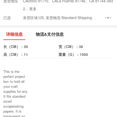
发货地址
CAchino 91710、CALa Puente 91746、CA 91744-393
2...
更多
已选
发货区域:US, 发货物流:Standard Shipping
详细信息
物流&支付信息
长（CM）：
39
宽（CM）：
36
高（CM）：
11
重量（G）：
1500
This is the
perfect project
box to hold all
your craft
supplies for any .
It fits standard
sized
scrapbooking
papers. It is
transparent so