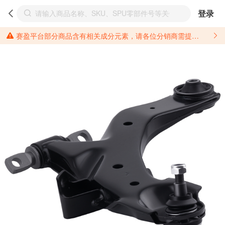
登录
赛盈平台部分商品含有相关成分元素，请各位分销商需提前了解产品材质情况，并针对其做好相关的风险把控，以免造成不必要的损失。 *美国加州65法案进一步规定了对于仅包含致癌物质，仅包含致生殖毒性物质，同时包含致癌物质和致生殖毒性物质，亦或是包含某一物质即为致癌物质又为致生殖毒性物质的产品的警示标语要求。 *新法案提供的警示标语修订并不是强制实施的，其只是避免昂贵诉讼的一种有效的方法。只要企业在保证其使用的另外的警示标语是“清晰和合理”并符合加州65法案要求的，那也是可以被接受的。*请充分了解第三方销售平台对商品上架规要求，并根据对应平台规则调整相关商品信息后进行上架，以免造成您不必要损失。 汽配产品上架注意事项： 不同第三方平台对于适配车型等信息的填写要求各有不同。例如：亚马逊明确禁止在产品标题、卖点和描述中直接使用适配车型的年份、品牌和型号信息；请您仔细研究并熟悉所销售平台关于汽配产品上架销售的具体规则，如果因上架的汽配产品信息填写不符合所销售平台要求，产生违规/侵权等问题所造成的损失需您自行承担。