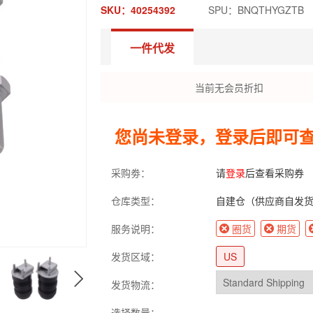
SKU：40254392
SPU：BNQTHYGZTB
一件代发
当前无会员折扣
您尚未登录，登录后即可
采购劵：
请
登录
后查看采购券
仓库类型：
自建仓（供应商自发
服务说明：
圈货
期货
发货区域：
US
发货物流：
选择数量：