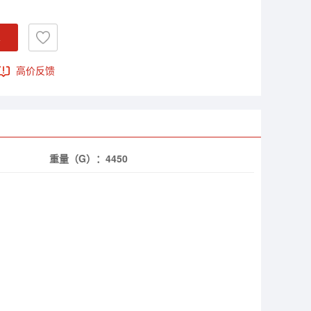
车
高价反馈
重量（G）：
4450