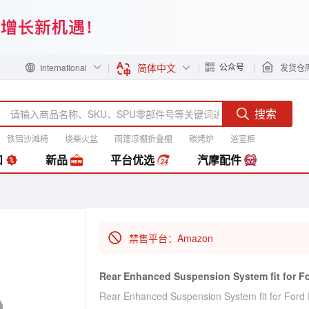
简体中文
公众号
International
发货仓
搜索
铁铝沙滩椅
烧柴火盆
雨篷凉棚折叠棚
碳烤炉
浴室柜
装
扣
新品
平台优选
汽摩配件
禁售平台：Amazon
Rear Enhanced Suspension System fit for F
Rear Enhanced Suspension System fit for Ford