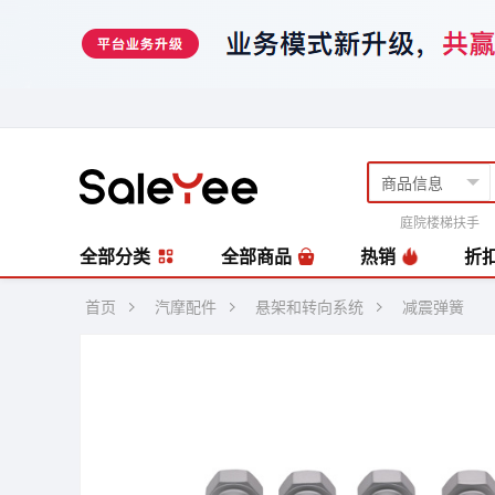
庭院楼梯扶手
风扇
编藤套
全部分类
全部商品
热销
折
首页
汽摩配件
悬架和转向系统
减震弹簧