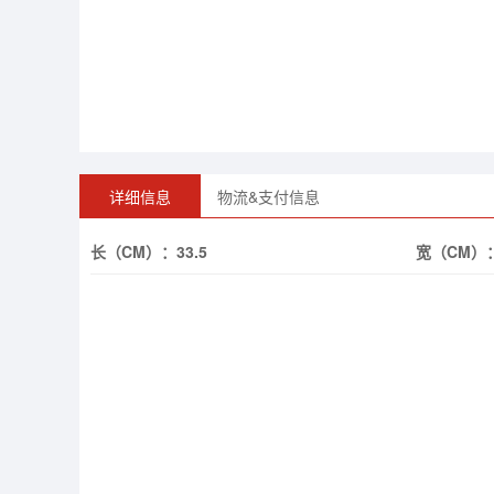
详细信息
物流&支付信息
长（CM）：
33.5
宽（CM）