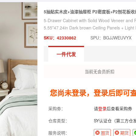
5抽贴实木皮+油漆抽屉柜 P2密度板+P2刨花板收纳柜 
5-Drawer Cabinet with Solid Wood Veneer and P
5.55*47.24in Dark brown Ceiling Panels + Light
SKU：42330862
SPU：BGJJWEUVYX
一件代发
当前无会员折扣
您尚未登录，登录后即可
采购劵：
请
登录
后查看采购券
仓库类型：
SY认证仓（第三方仓
服务说明：
圈货
期货