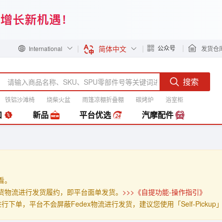
简体中文
公众号
International
发货仓
搜索
铁铝沙滩椅
烧柴火盆
雨篷凉棚折叠棚
碳烤炉
浴室柜
装
扣
新品
平台优选
汽摩配件
查看。
」的发货物流进行发货履约，即平台面单发货。
>>>《自提功能-操作指引》
p」进行下单，平台不会屏蔽Fedex物流进行发货，建议您使用「Self-Pick