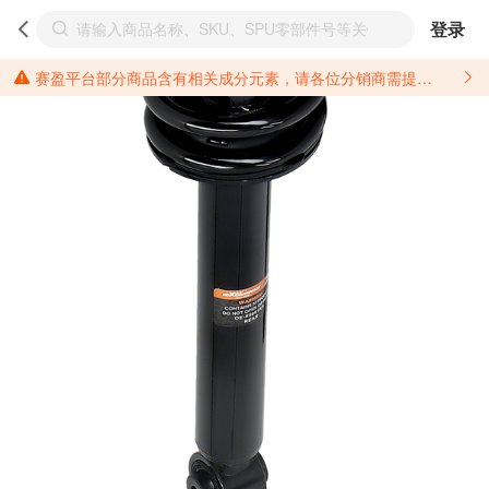
登录
赛盈平台部分商品含有相关成分元素，请各位分销商需提前了解产品材质情况，并针对其做好相关的风险把控，以免造成不必要的损失。 *美国加州65法案进一步规定了对于仅包含致癌物质，仅包含致生殖毒性物质，同时包含致癌物质和致生殖毒性物质，亦或是包含某一物质即为致癌物质又为致生殖毒性物质的产品的警示标语要求。 *新法案提供的警示标语修订并不是强制实施的，其只是避免昂贵诉讼的一种有效的方法。只要企业在保证其使用的另外的警示标语是“清晰和合理”并符合加州65法案要求的，那也是可以被接受的。*请充分了解第三方销售平台对商品上架规要求，并根据对应平台规则调整相关商品信息后进行上架，以免造成您不必要损失。 汽配产品上架注意事项： 不同第三方平台对于适配车型等信息的填写要求各有不同。例如：亚马逊明确禁止在产品标题、卖点和描述中直接使用适配车型的年份、品牌和型号信息；请您仔细研究并熟悉所销售平台关于汽配产品上架销售的具体规则，如果因上架的汽配产品信息填写不符合所销售平台要求，产生违规/侵权等问题所造成的损失需您自行承担。