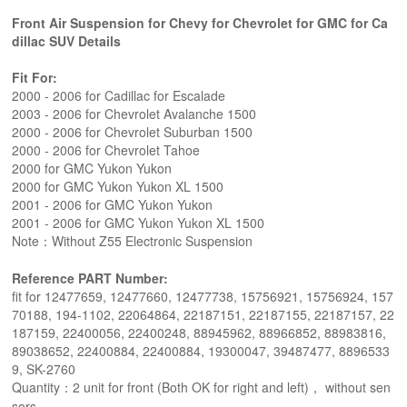
Front Air Suspension for Chevy for Chevrolet for GMC for Ca
dillac SUV Details
Fit For:
2000 - 2006 for Cadillac for Escalade
2003 - 2006 for Chevrolet Avalanche 1500
2000 - 2006 for Chevrolet Suburban 1500
2000 - 2006 for Chevrolet Tahoe
2000 for GMC Yukon Yukon
2000 for GMC Yukon Yukon XL 1500
2001 - 2006 for GMC Yukon Yukon
2001 - 2006 for GMC Yukon Yukon XL 1500
Note：Without Z55 Electronic Suspension
Reference PART Number:
fit for 12477659, 12477660, 12477738, 15756921, 15756924, 157
70188, 194-1102, 22064864, 22187151, 22187155, 22187157, 22
187159, 22400056, 22400248, 88945962, 88966852, 88983816,
89038652, 22400884, 22400884, 19300047, 39487477, 8896533
9, SK-2760
Quantity：2 unit for front (Both OK for right and left)， without sen
sors