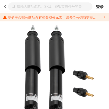
登录
赛盈平台部分商品含有相关成分元素，请各位分销商需提前了解产品材质情况，并针对其做好相关的风险把控，以免造成不必要的损失。 *美国加州65法案进一步规定了对于仅包含致癌物质，仅包含致生殖毒性物质，同时包含致癌物质和致生殖毒性物质，亦或是包含某一物质即为致癌物质又为致生殖毒性物质的产品的警示标语要求。 *新法案提供的警示标语修订并不是强制实施的，其只是避免昂贵诉讼的一种有效的方法。只要企业在保证其使用的另外的警示标语是“清晰和合理”并符合加州65法案要求的，那也是可以被接受的。*请充分了解第三方销售平台对商品上架规要求，并根据对应平台规则调整相关商品信息后进行上架，以免造成您不必要损失。 汽配产品上架注意事项： 不同第三方平台对于适配车型等信息的填写要求各有不同。例如：亚马逊明确禁止在产品标题、卖点和描述中直接使用适配车型的年份、品牌和型号信息；请您仔细研究并熟悉所销售平台关于汽配产品上架销售的具体规则，如果因上架的汽配产品信息填写不符合所销售平台要求，产生违规/侵权等问题所造成的损失需您自行承担。