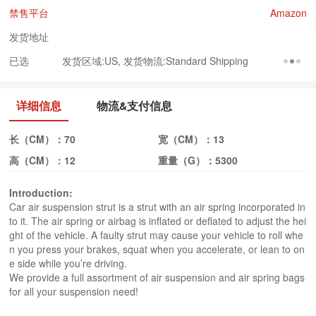
禁售平台
Amazon
发货地址
已选
发货区域:US, 发货物流:Standard Shipping
详细信息
物流&支付信息
长（CM）：
70
宽（CM）：
13
高（CM）：
12
重量（G）：
5300
Introduction:
Car air suspension strut is a strut with an air spring incorporated in
to it. The air spring or airbag is inflated or deflated to adjust the hei
ght of the vehicle. A faulty strut may cause your vehicle to roll whe
n you press your brakes, squat when you accelerate, or lean to on
e side while you’re driving.
We provide a full assortment of air suspension and air spring bags
for all your suspension need!