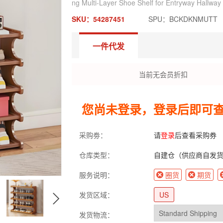
ng Multi-Layer Shoe Shelf for Entryway Hallway
SKU：54287451
SPU：BCKDKNMUTT
一件代发
当前无会员折扣
您尚未登录，登录后即可
采购劵：
请
登录
后查看采购券
仓库类型：
自建仓（供应商自发
服务说明：
圈货
期货
发货区域：
US
发货物流：