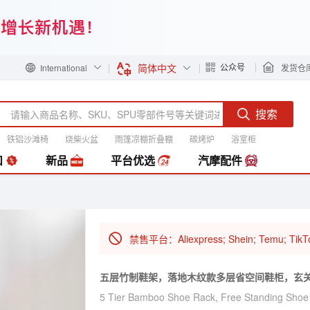
简体中文
公众号
International
发货仓
搜索
铁铝沙滩椅
烧柴火盆
雨篷凉棚折叠棚
碳烤炉
浴室柜
装
扣
新品
平台优选
汽摩配件
禁售平台：Aliexpress; Shein; Temu; TikT
五层竹制鞋架，落地木纹款多层省空间鞋柜，玄
5 Tier Bamboo Shoe Rack, Free Standing Shoe 