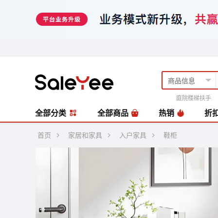
庭院楼梯扶手
风扇
编藤套
全部分类
全部商品
热销
折
首页
家居和家具
入户家具
鞋柜