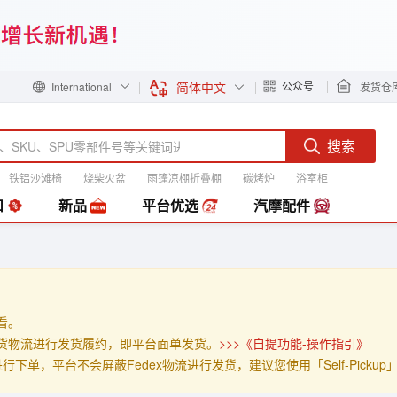
简体中文
公众号
International
发货仓
搜索
铁铝沙滩椅
烧柴火盆
雨篷凉棚折叠棚
碳烤炉
浴室柜
装
扣
新品
平台优选
汽摩配件
查看。
」的发货物流进行发货履约，即平台面单发货。
>>>《自提功能-操作指引》
p」进行下单，平台不会屏蔽Fedex物流进行发货，建议您使用「Self-Pick