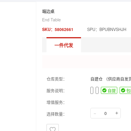
端边桌
End Table
SKU：58062661
SPU：BPUBNVSHJH
一件代发
仓库类型：
自建仓 （供应商自发
服务说明：
自提
包
增值服务：
--
+
选择数量：