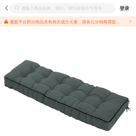
登录
赛盈平台部分商品含有相关成分元素，请各位分销商需提前了解产品材质情况，并针对其做好相关的风险把控，以免造成不必要的损失。 *美国加州65法案进一步规定了对于仅包含致癌物质，仅包含致生殖毒性物质，同时包含致癌物质和致生殖毒性物质，亦或是包含某一物质即为致癌物质又为致生殖毒性物质的产品的警示标语要求。 *新法案提供的警示标语修订并不是强制实施的，其只是避免昂贵诉讼的一种有效的方法。只要企业在保证其使用的另外的警示标语是“清晰和合理”并符合加州65法案要求的，那也是可以被接受的。*请充分了解第三方销售平台对商品上架规要求，并根据对应平台规则调整相关商品信息后进行上架，以免造成您不必要损失。 汽配产品上架注意事项： 不同第三方平台对于适配车型等信息的填写要求各有不同。例如：亚马逊明确禁止在产品标题、卖点和描述中直接使用适配车型的年份、品牌和型号信息；请您仔细研究并熟悉所销售平台关于汽配产品上架销售的具体规则，如果因上架的汽配产品信息填写不符合所销售平台要求，产生违规/侵权等问题所造成的损失需您自行承担。