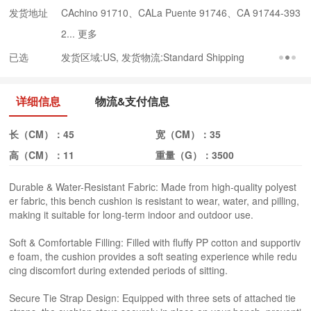
发货地址
CAchino 91710、CALa Puente 91746、CA 91744-393
2...
更多
已选
发货区域:US, 发货物流:Standard Shipping
详细信息
物流&支付信息
长（CM）：
45
宽（CM）：
35
高（CM）：
11
重量（G）：
3500
Durable & Water-Resistant Fabric: Made from high-quality polyest
er fabric, this bench cushion is resistant to wear, water, and pilling,
making it suitable for long-term indoor and outdoor use.
Soft & Comfortable Filling: Filled with fluffy PP cotton and supportiv
e foam, the cushion provides a soft seating experience while redu
cing discomfort during extended periods of sitting.
Secure Tie Strap Design: Equipped with three sets of attached tie