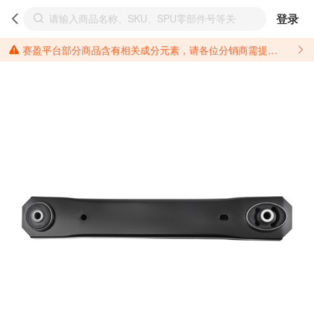
登录
赛盈平台部分商品含有相关成分元素，请各位分销商需提前了解产品材质情况，并针对其做好相关的风险把控，以免造成不必要的损失。 *美国加州65法案进一步规定了对于仅包含致癌物质，仅包含致生殖毒性物质，同时包含致癌物质和致生殖毒性物质，亦或是包含某一物质即为致癌物质又为致生殖毒性物质的产品的警示标语要求。 *新法案提供的警示标语修订并不是强制实施的，其只是避免昂贵诉讼的一种有效的方法。只要企业在保证其使用的另外的警示标语是“清晰和合理”并符合加州65法案要求的，那也是可以被接受的。*请充分了解第三方销售平台对商品上架规要求，并根据对应平台规则调整相关商品信息后进行上架，以免造成您不必要损失。 汽配产品上架注意事项： 不同第三方平台对于适配车型等信息的填写要求各有不同。例如：亚马逊明确禁止在产品标题、卖点和描述中直接使用适配车型的年份、品牌和型号信息；请您仔细研究并熟悉所销售平台关于汽配产品上架销售的具体规则，如果因上架的汽配产品信息填写不符合所销售平台要求，产生违规/侵权等问题所造成的损失需您自行承担。