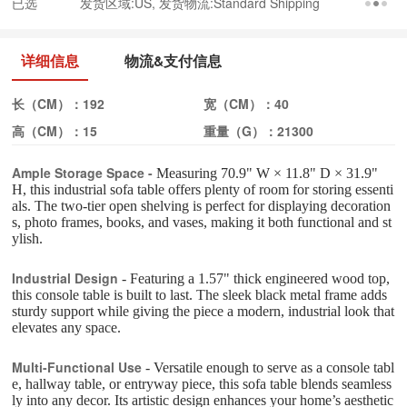
已选
发货区域:US, 发货物流:Standard Shipping
详细信息
物流&支付信息
长（CM）：
192
宽（CM）：
40
高（CM）：
15
重量（G）：
21300
Ample Storage Space -
Measuring 70.9" W × 11.8" D × 31.9"
H, this industrial sofa table offers plenty of room for storing essenti
als. The two-tier open shelving is perfect for displaying decoration
s, photo frames, books, and vases, making it both functional and st
ylish.
Industrial Design
- Featuring a 1.57" thick engineered wood top,
this console table is built to last. The sleek black metal frame adds
sturdy support while giving the piece a modern, industrial look that
elevates any space.
Multi-Functional Use
- Versatile enough to serve as a console tabl
e, hallway table, or entryway piece, this sofa table blends seamless
ly into any decor. Its artistic design enhances your home’s aesthetic