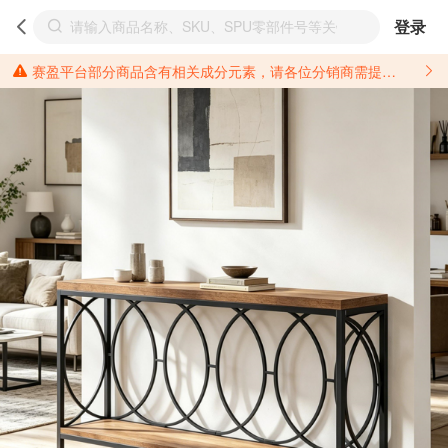
登录
赛盈平台部分商品含有相关成分元素，请各位分销商需提前了解产品材质情况，并针对其做好相关的风险把控，以免造成不必要的损失。 *美国加州65法案进一步规定了对于仅包含致癌物质，仅包含致生殖毒性物质，同时包含致癌物质和致生殖毒性物质，亦或是包含某一物质即为致癌物质又为致生殖毒性物质的产品的警示标语要求。 *新法案提供的警示标语修订并不是强制实施的，其只是避免昂贵诉讼的一种有效的方法。只要企业在保证其使用的另外的警示标语是“清晰和合理”并符合加州65法案要求的，那也是可以被接受的。*请充分了解第三方销售平台对商品上架规要求，并根据对应平台规则调整相关商品信息后进行上架，以免造成您不必要损失。 汽配产品上架注意事项： 不同第三方平台对于适配车型等信息的填写要求各有不同。例如：亚马逊明确禁止在产品标题、卖点和描述中直接使用适配车型的年份、品牌和型号信息；请您仔细研究并熟悉所销售平台关于汽配产品上架销售的具体规则，如果因上架的汽配产品信息填写不符合所销售平台要求，产生违规/侵权等问题所造成的损失需您自行承担。