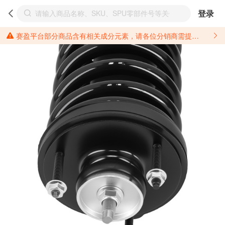
登录
赛盈平台部分商品含有相关成分元素，请各位分销商需提前了解产品材质情况，并针对其做好相关的风险把控，以免造成不必要的损失。 *美国加州65法案进一步规定了对于仅包含致癌物质，仅包含致生殖毒性物质，同时包含致癌物质和致生殖毒性物质，亦或是包含某一物质即为致癌物质又为致生殖毒性物质的产品的警示标语要求。 *新法案提供的警示标语修订并不是强制实施的，其只是避免昂贵诉讼的一种有效的方法。只要企业在保证其使用的另外的警示标语是“清晰和合理”并符合加州65法案要求的，那也是可以被接受的。*请充分了解第三方销售平台对商品上架规要求，并根据对应平台规则调整相关商品信息后进行上架，以免造成您不必要损失。 汽配产品上架注意事项： 不同第三方平台对于适配车型等信息的填写要求各有不同。例如：亚马逊明确禁止在产品标题、卖点和描述中直接使用适配车型的年份、品牌和型号信息；请您仔细研究并熟悉所销售平台关于汽配产品上架销售的具体规则，如果因上架的汽配产品信息填写不符合所销售平台要求，产生违规/侵权等问题所造成的损失需您自行承担。