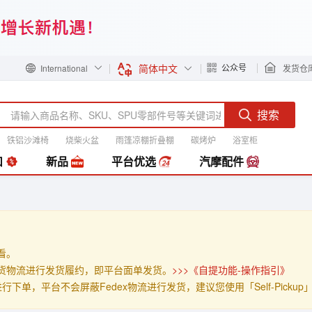
简体中文
公众号
International
发货仓
搜索
铁铝沙滩椅
烧柴火盆
雨篷凉棚折叠棚
碳烤炉
浴室柜
装
扣
新品
平台优选
汽摩配件
查看。
」的发货物流进行发货履约，即平台面单发货。
>>>《自提功能-操作指引》
p」进行下单，平台不会屏蔽Fedex物流进行发货，建议您使用「Self-Pick