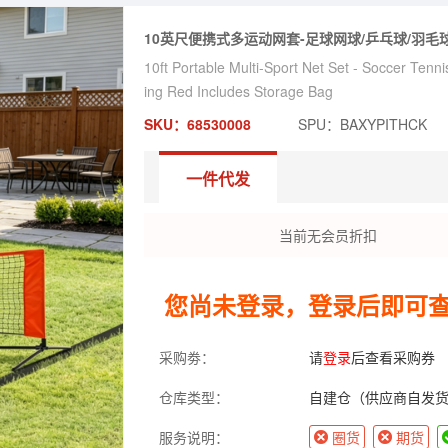
10英尺便携式多运动网套-足球网球/乒乓球/羽
10ft Portable Multi-Sport Net Set - Soccer Tenni
ing Red Includes Storage Bag
SKU：68530008
SPU：BAXYPITHCK
一件代发
当前无会员折扣
您尚未登录，登录后即可
采购劵：
请
登录
后查看采购券
仓库类型：
自建仓（供应商自发
服务说明：
圈货
期货