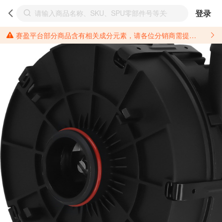
登录
赛盈平台部分商品含有相关成分元素，请各位分销商需提前了解产品材质情况，并针对其做好相关的风险把控，以免造成不必要的损失。 *美国加州65法案进一步规定了对于仅包含致癌物质，仅包含致生殖毒性物质，同时包含致癌物质和致生殖毒性物质，亦或是包含某一物质即为致癌物质又为致生殖毒性物质的产品的警示标语要求。 *新法案提供的警示标语修订并不是强制实施的，其只是避免昂贵诉讼的一种有效的方法。只要企业在保证其使用的另外的警示标语是“清晰和合理”并符合加州65法案要求的，那也是可以被接受的。*请充分了解第三方销售平台对商品上架规要求，并根据对应平台规则调整相关商品信息后进行上架，以免造成您不必要损失。 汽配产品上架注意事项： 不同第三方平台对于适配车型等信息的填写要求各有不同。例如：亚马逊明确禁止在产品标题、卖点和描述中直接使用适配车型的年份、品牌和型号信息；请您仔细研究并熟悉所销售平台关于汽配产品上架销售的具体规则，如果因上架的汽配产品信息填写不符合所销售平台要求，产生违规/侵权等问题所造成的损失需您自行承担。