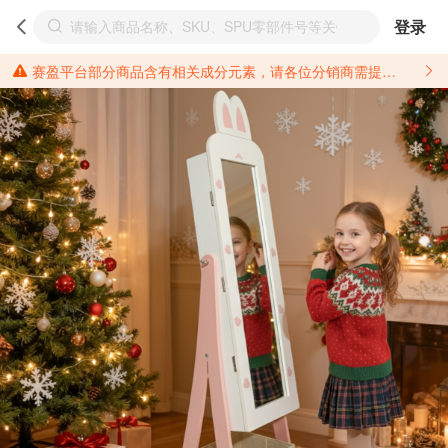
登录
赛盈平台部分商品含有相关成分元素，请各位分销商需提前了解产品材质情况，并针对其做好相关的风险把控，以免造成不必要的损失。 *美国加州65法案进一步规定了对于仅包含致癌物质，仅包含致生殖毒性物质，同时包含致癌物质和致生殖毒性物质，亦或是包含某一物质即为致癌物质又为致生殖毒性物质的产品的警示标语要求。 *新法案提供的警示标语修订并不是强制实施的，其只是避免昂贵诉讼的一种有效的方法。只要企业在保证其使用的另外的警示标语是“清晰和合理”并符合加州65法案要求的，那也是可以被接受的。*请充分了解第三方销售平台对商品上架规要求，并根据对应平台规则调整相关商品信息后进行上架，以免造成您不必要损失。 汽配产品上架注意事项： 不同第三方平台对于适配车型等信息的填写要求各有不同。例如：亚马逊明确禁止在产品标题、卖点和描述中直接使用适配车型的年份、品牌和型号信息；请您仔细研究并熟悉所销售平台关于汽配产品上架销售的具体规则，如果因上架的汽配产品信息填写不符合所销售平台要求，产生违规/侵权等问题所造成的损失需您自行承担。