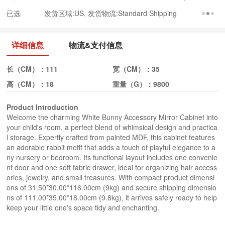
已选
发货区域:US, 发货物流:Standard Shipping
详细信息
物流&支付信息
长（CM）：
111
宽（CM）：
35
高（CM）：
18
重量（G）：
9800
Product Introduction
Welcome the charming White Bunny Accessory Mirror Cabinet into
your child's room, a perfect blend of whimsical design and practica
l storage. Expertly crafted from painted MDF, this cabinet features
an adorable rabbit motif that adds a touch of playful elegance to a
ny nursery or bedroom. Its functional layout includes one convenie
nt door and one soft fabric drawer, ideal for organizing hair access
ories, jewelry, and small treasures. With compact product dimensi
ons of 31.50*30.00*116.00cm (9kg) and secure shipping dimensio
ns of 111.00*35.00*18.00cm (9.8kg), it arrives safely ready to help
keep your little one's space tidy and enchanting.