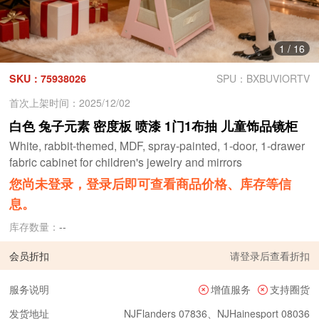
1
/
16
SKU：75938026
SPU：BXBUVIORTV
首次上架时间：2025/12/02
白色 兔子元素 密度板 喷漆 1门1布抽 儿童饰品镜柜
White, rabbit-themed, MDF, spray-painted, 1-door, 1-drawer
fabric cabinet for children's jewelry and mirrors
您尚未登录，登录后即可查看商品价格、库存等信
息。
库存数量：
--
会员折扣
请
登录
后查看折扣
服务说明
增值服务
支持圈货
发货地址
NJFlanders 07836、NJHainesport 08036