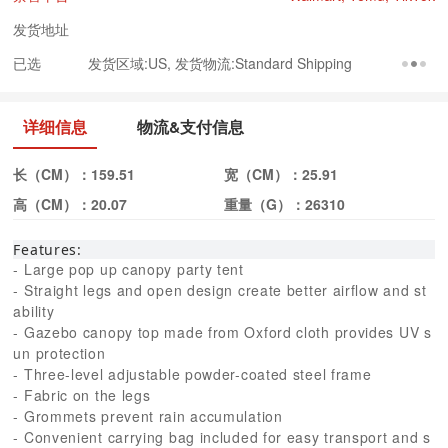
发货地址
已选
发货区域:US, 发货物流:Standard Shipping
详细信息
物流&支付信息
长（CM）：
159.51
宽（CM）：
25.91
高（CM）：
20.07
重量（G）：
26310
Features:
- Large pop up canopy party tent
- Straight legs and open design create better airflow and st
ability
- Gazebo canopy top made from Oxford cloth provides UV s
un protection
- Three-level adjustable powder-coated steel frame
- Fabric on the legs
- Grommets prevent rain accumulation
- Convenient carrying bag included for easy transport and s