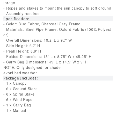
torage
- Ropes and stakes to mount the sun canopy to soft ground
- Assembly required
Specification:
- Color: Blue Fabric, Charcoal Gray Frame
- Materials: Steel Pipe Frame, Oxford Fabric (100% Polyest
er)
- Overall Dimensions: 19.2' L x 9.7' W
- Side Height: 6.7' H
- Peak Height: 8.9' H
- Folded Dimensions: 13" L x 8.75" W x 45.25" H
- Carry Bag Dimensions: 49' L x 14.5' W x 9' H
NOTE: Only designed for shade
avoid bad weather.
Package Includes:
- 1 x Canopy
- 6 x Ground Stake
- 6 x Spiral Stake
- 6 x Wind Rope
- 1 x Carry Bag
- 1 x Manual