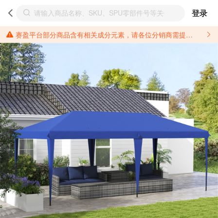
登录
赛盈平台部分商品含有相关成分元素，请各位分销商需提前了解产品材质情况，并针对其做好相关的风险把控，以免造成不必要的损失。 *美国加州65法案进一步规定了对于仅包含致癌物质，仅包含致生殖毒性物质，同时包含致癌物质和致生殖毒性物质，亦或是包含某一物质即为致癌物质又为致生殖毒性物质的产品的警示标语要求。 *新法案提供的警示标语修订并不是强制实施的，其只是避免昂贵诉讼的一种有效的方法。只要企业在保证其使用的另外的警示标语是“清晰和合理”并符合加州65法案要求的，那也是可以被接受的。*请充分了解第三方销售平台对商品上架规要求，并根据对应平台规则调整相关商品信息后进行上架，以免造成您不必要损失。 汽配产品上架注意事项： 不同第三方平台对于适配车型等信息的填写要求各有不同。例如：亚马逊明确禁止在产品标题、卖点和描述中直接使用适配车型的年份、品牌和型号信息；请您仔细研究并熟悉所销售平台关于汽配产品上架销售的具体规则，如果因上架的汽配产品信息填写不符合所销售平台要求，产生违规/侵权等问题所造成的损失需您自行承担。