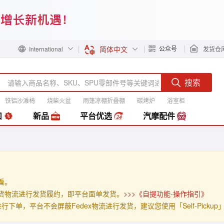
简体中文
公众号
International
发货仓
搜索
铁铝沙滩椅
烧柴火盆
雨篷凉棚折叠棚
碳烤炉
浴室柜
装
扣
新品
平台优选
汽摩配件
查看。
」的发货物流进行发货履约，即平台面单发货。
>>>《自提功能-操作指引》
p」进行下单，平台不会屏蔽Fedex物流进行发货，建议您使用「Self-Pick