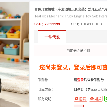
青色儿童机械卡车发动机玩具套装：幼儿互动汽
Teal Kids Mechanic Truck Engine Toy Set: Intera
SKU：79392193
SPU：BTGPPRDGBJ
一件代发
当前无会员折扣
您尚未登录，登录后即可
采购劵：
请
登录
后查看采购券
仓库类型：
自建仓（供应商自发
服务说明：
圈货
期货