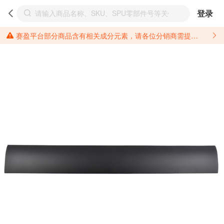
登录
赛盈平台部分商品含有相关成分元素，请各位分销商需提前了解产品材质情况，并针对其做好相关的风险把控，以免造成不必要的损失。 *美国加州65法案进一步规定了对于仅包含致癌物质，仅包含致生殖毒性物质，同时包含致癌物质和致生殖毒性物质，亦或是包含某一物质即为致癌物质又为致生殖毒性物质的产品的警示标语要求。 *新法案提供的警示标语修订并不是强制实施的，其只是避免昂贵诉讼的一种有效的方法。只要企业在保证其使用的另外的警示标语是“清晰和合理”并符合加州65法案要求的，那也是可以被接受的。*请充分了解第三方销售平台对商品上架规要求，并根据对应平台规则调整相关商品信息后进行上架，以免造成您不必要损失。 汽配产品上架注意事项： 不同第三方平台对于适配车型等信息的填写要求各有不同。例如：亚马逊明确禁止在产品标题、卖点和描述中直接使用适配车型的年份、品牌和型号信息；请您仔细研究并熟悉所销售平台关于汽配产品上架销售的具体规则，如果因上架的汽配产品信息填写不符合所销售平台要求，产生违规/侵权等问题所造成的损失需您自行承担。