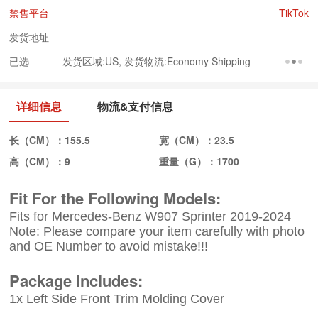
禁售平台
TikTok
发货地址
已选
发货区域:US, 发货物流:Economy Shipping
详细信息
物流&支付信息
长（CM）：
155.5
宽（CM）：
23.5
高（CM）：
9
重量（G）：
1700
Fit For the Following Models
:
Fits for Mercedes-Benz W907 Sprinter 2019-2024
Note: Please compare your item carefully with photo
and OE Number to avoid mistake!!!
Package Includes:
1x Left Side Front Trim Molding Cover