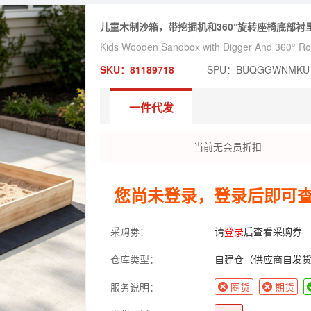
儿童木制沙箱，带挖掘机和360°旋转座椅底部衬里，
Kids Wooden Sandbox with Digger And 360° Rota
SKU：81189718
SPU：BUQGGWNMKU
一件代发
当前无会员折扣
您尚未登录，登录后即可
采购劵：
请
登录
后查看采购券
仓库类型：
自建仓（供应商自发
服务说明：
圈货
期货