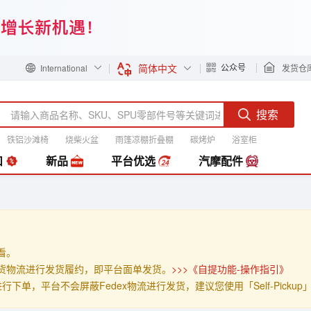
简体中文
公众号
International
发货仓
搜索
铁铝沙滩椅
烧柴火盆
雨篷凉棚折叠棚
碳烤炉
浴室柜
装
扣
新品
平台优选
汽摩配件
查看。
」的发货物流进行发货履约，即平台面单发货。
>>>《自提功能-操作指引》
p」进行下单，平台不会屏蔽Fedex物流进行发货，建议您使用「Self-Pick