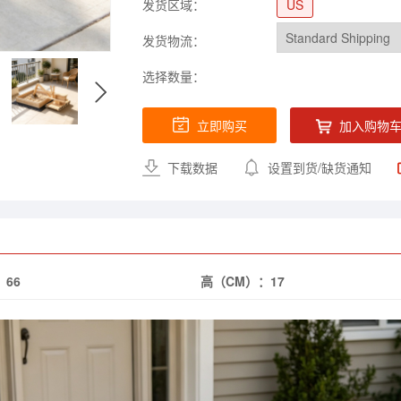
发货区域：
US
发货物流：
选择数量：
立即购买
加入购物
下载数据
设置到货/缺货通知
：
66
高（CM）：
17