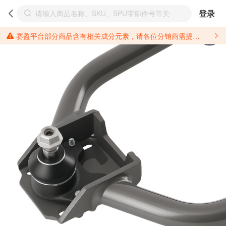
登录
赛盈平台部分商品含有相关成分元素，请各位分销商需提前了解产品材质情况，并针对其做好相关的风险把控，以免造成不必要的损失。 *美国加州65法案进一步规定了对于仅包含致癌物质，仅包含致生殖毒性物质，同时包含致癌物质和致生殖毒性物质，亦或是包含某一物质即为致癌物质又为致生殖毒性物质的产品的警示标语要求。 *新法案提供的警示标语修订并不是强制实施的，其只是避免昂贵诉讼的一种有效的方法。只要企业在保证其使用的另外的警示标语是“清晰和合理”并符合加州65法案要求的，那也是可以被接受的。*请充分了解第三方销售平台对商品上架规要求，并根据对应平台规则调整相关商品信息后进行上架，以免造成您不必要损失。 汽配产品上架注意事项： 不同第三方平台对于适配车型等信息的填写要求各有不同。例如：亚马逊明确禁止在产品标题、卖点和描述中直接使用适配车型的年份、品牌和型号信息；请您仔细研究并熟悉所销售平台关于汽配产品上架销售的具体规则，如果因上架的汽配产品信息填写不符合所销售平台要求，产生违规/侵权等问题所造成的损失需您自行承担。