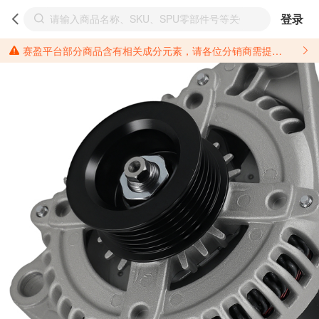
登录
赛盈平台部分商品含有相关成分元素，请各位分销商需提前了解产品材质情况，并针对其做好相关的风险把控，以免造成不必要的损失。 *美国加州65法案进一步规定了对于仅包含致癌物质，仅包含致生殖毒性物质，同时包含致癌物质和致生殖毒性物质，亦或是包含某一物质即为致癌物质又为致生殖毒性物质的产品的警示标语要求。 *新法案提供的警示标语修订并不是强制实施的，其只是避免昂贵诉讼的一种有效的方法。只要企业在保证其使用的另外的警示标语是“清晰和合理”并符合加州65法案要求的，那也是可以被接受的。*请充分了解第三方销售平台对商品上架规要求，并根据对应平台规则调整相关商品信息后进行上架，以免造成您不必要损失。 汽配产品上架注意事项： 不同第三方平台对于适配车型等信息的填写要求各有不同。例如：亚马逊明确禁止在产品标题、卖点和描述中直接使用适配车型的年份、品牌和型号信息；请您仔细研究并熟悉所销售平台关于汽配产品上架销售的具体规则，如果因上架的汽配产品信息填写不符合所销售平台要求，产生违规/侵权等问题所造成的损失需您自行承担。