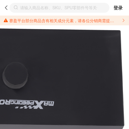
登录
赛盈平台部分商品含有相关成分元素，请各位分销商需提前了解产品材质情况，并针对其做好相关的风险把控，以免造成不必要的损失。 *美国加州65法案进一步规定了对于仅包含致癌物质，仅包含致生殖毒性物质，同时包含致癌物质和致生殖毒性物质，亦或是包含某一物质即为致癌物质又为致生殖毒性物质的产品的警示标语要求。 *新法案提供的警示标语修订并不是强制实施的，其只是避免昂贵诉讼的一种有效的方法。只要企业在保证其使用的另外的警示标语是“清晰和合理”并符合加州65法案要求的，那也是可以被接受的。*请充分了解第三方销售平台对商品上架规要求，并根据对应平台规则调整相关商品信息后进行上架，以免造成您不必要损失。 汽配产品上架注意事项： 不同第三方平台对于适配车型等信息的填写要求各有不同。例如：亚马逊明确禁止在产品标题、卖点和描述中直接使用适配车型的年份、品牌和型号信息；请您仔细研究并熟悉所销售平台关于汽配产品上架销售的具体规则，如果因上架的汽配产品信息填写不符合所销售平台要求，产生违规/侵权等问题所造成的损失需您自行承担。